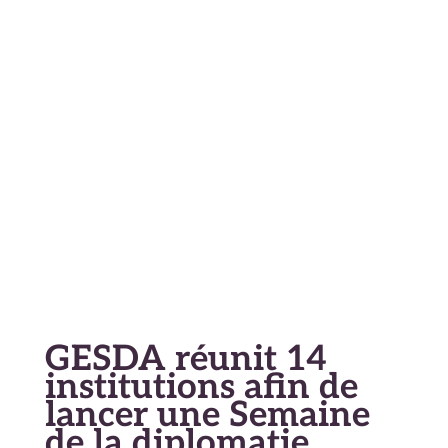
En
Fr
Geneva Science and Diplomacy
Anticipator
GESDA réunit 14
institutions afin de
lancer une Semaine
de la diplomatie